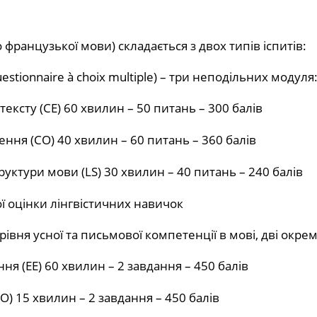
о французької мови) складається з двох типів іспитів:
uestionnaire à choix multiple) – три неподільних модуля
ексту (CE) 60 хвилин – 50 питань – 300 балів
ення (CO) 40 хвилин – 60 питань – 360 балів
труктури мови (LS) 30 хвилин – 40 питань – 240 балів
ї оцінки лінгвістичних навичок
івня усної та письмової компетенції в мові, дві окрем
я (EE) 60 хвилин – 2 завдання – 450 балів
O) 15 хвилин – 2 завдання – 450 балів