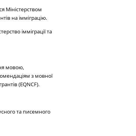
ься Міністерством
нтів на імміграцію.
ерство імміграції та
ня мовою,
комендаціям з мовної
грантів (EQNCF).
 усного та писемного