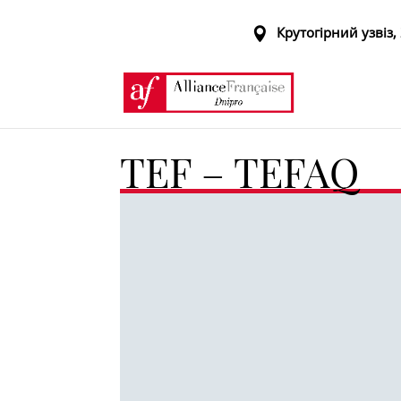
Крутогірний узвіз, 
TEF – TEFAQ