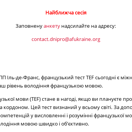
Найближча сесія
Заповнену
анкету
надсилайте на адресу:
contact.dnipro@afukraine.org
ПП Іль-де-Франс, французький тест TEF сьогодні є м
ваш рівень володіння французькою мовою.
узької мови (TEF) стане в нагоді, якщо ви плануєте пр
а кордоном. Цей тест визнаний у всьому світі. За до
омпетенцій у висловленні і розумінні французької мо
лодіння мовою швидко і об’єктивно.