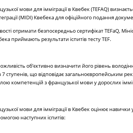
цузької мови для імміграції в Квебек (TEFAQ) визнаєт
інтеграції (MIDI) Квебека для офіційного подання докуме
ості отримати безпосередньо сертифікат TEFaQ, Мініст
бека приймають результати іспитів тесту TEF.
ожливість об’єктивно визначити його рівень володін
 7 ступенів, що відповідає загальноєвропейським ре
алою компетенцій з французької мови у дорослих іммі
нцузької мови для імміграції в Квебек оцінює навички
омогою наступних іспитів: