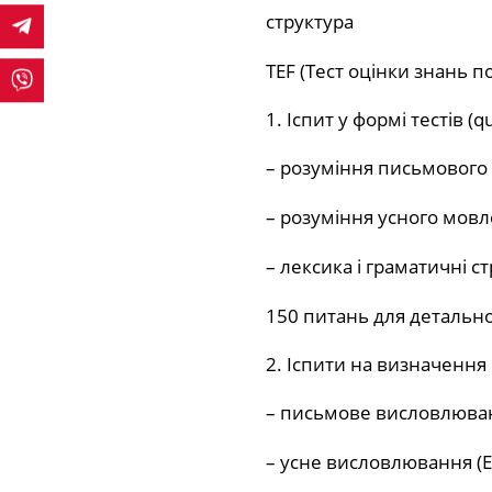
структура
TEF (Тест оцінки знань п
Іспит у формі тестів (q
– розуміння письмового т
– розуміння усного мовл
– лексика і граматичні с
150 питань для детально
Іспити на визначення р
– письмове висловлюванн
– усне висловлювання (E