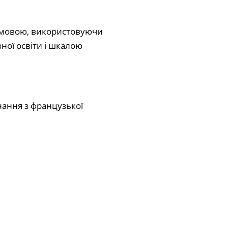
я мовою, використовуючи
ної освіти і шкалою
знання з французької