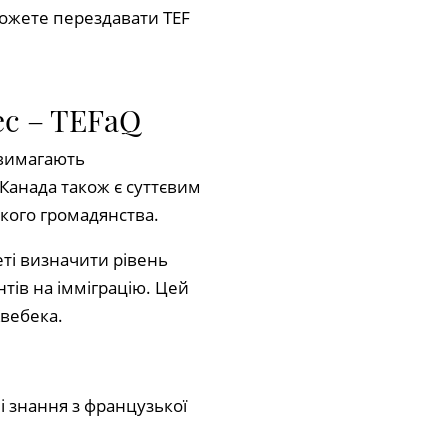
можете перездавати TEF
bec – TEFaQ
 вимагають
 Канада також є суттєвим
кого громадянства.
еті визначити рівень
тів на імміграцію. Цей
Квебека.
ні знання з французької