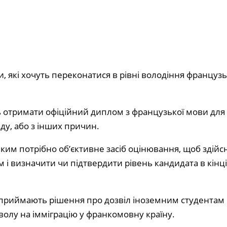
и, які хочуть переконатися в рівні володіння француз
ь отримати офіційний диплом з французької мови для
аду, або з інших причин.
яким потрібно об’єктивне засіб оцінювання, щоб здійсн
 і визначити чи підтвердити рівень кандидата в кінц
 приймають рішення про дозвіл іноземним студентам н
волу на імміграцію у франкомовну країну.