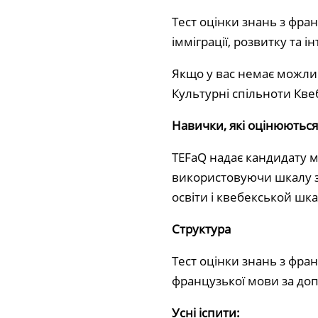
Тест оцінки знань з фран
імміграції, розвитку та 
Якщо у вас немає можлив
Культурні спільноти Кве
Навички, які оцінюються
TEFaQ надає кандидату м
використовуючи шкалу з
освіти і квебекськой шк
Структура
Тест оцінки знань з фра
французької мови за доп
Усні іспити: