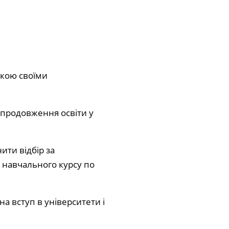
ькою своїми
 продовження освіти у
ити відбір за
і навчального курсу по
а вступ в університети і