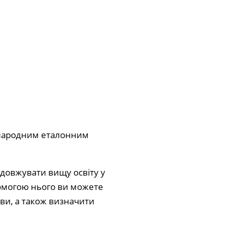
іжнародним еталонним
одовжувати вищу освіту у
помогою нього ви можете
ви, а також визначити