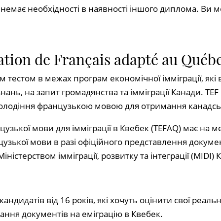
F немає необхідності в наявності іншого диплома. Ви 
uation de Français adapté au Qué
им тестом в межах програм економічної імміграції, які
ань, на запит громадянства та імміграції Канади. TEF
олодіння французькою мовою для отримання канадсь
цузької мови для імміграції в Квебек (TEFAQ) має на м
цузької мови в разі офіційного представлення докумен
ністерством імміграції, розвитку та інтеграції (MIDI) 
ндидатів від 16 років, які хочуть оцінити свої реаль
ання документів на еміграцію в Квебек.