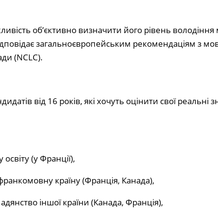
жливість об’єктивно визначити його рівень володінн
відповідає загальноєвропейським рекомендаціям з мов
ади (NCLC).
идатів від 16 років, які хочуть оцінити свої реальні 
:
освіту (у Франції),
франкомовну країну (Франція, Канада),
адянство іншої країни (Канада, Франція),