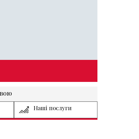
овою
Наші послуги