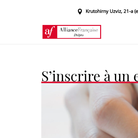
Krutohirny Uzviz, 21-a (
S’inscrire à un