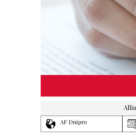
Alli
AF Dnipro