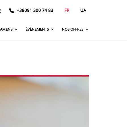
g
+38091 300 74 83
FR
UA
XAMENS
ÉVÈNEMENTS
NOS OFFRES