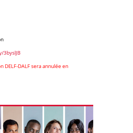
on
ly/3byslJB
sion DELF-DALF sera annulée en