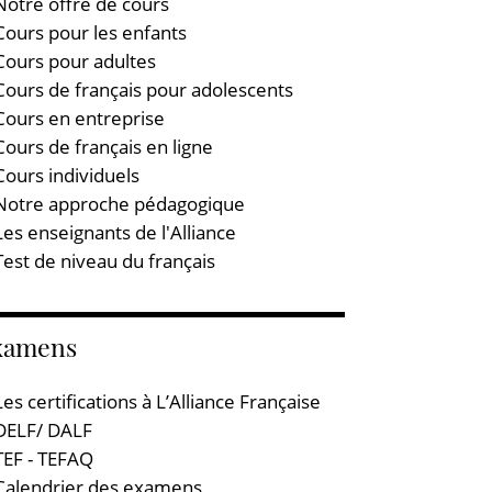
Notre offre de cours
Cours pour les enfants
Cours pour adultes
Cours de français pour adolescents
Cours en entreprise
Cours de français en ligne
Cours individuels
Notre approche pédagogique
Les enseignants de l'Alliance
Test de niveau du français
xamens
Les certifications à L’Alliance Française
DELF/ DALF
TEF - TEFAQ
Calendrier des examens