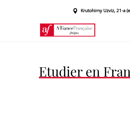
Krutohirny Uzviz, 21-a (
Etudier en Fra