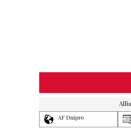
Alli
AF Dnipro